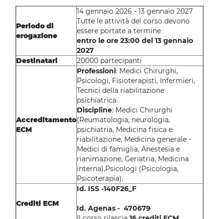
14 gennaio 2026 - 13 gennaio 2027
Tutte le attività del corso devono
Periodo di
essere portate a termine
erogazione
entro le ore 23:00 del 13 gennaio
2027
Destinatari
20000 partecipanti
Professioni
: Medici Chirurghi,
Psicologi, Fisioterapisti, Infermieri,
Tecnici della riabilitazione
psichiatrica.
Discipline
:
Medici Chirurghi
Accreditamento
(Reumatologia, neurologia,
ECM
psichiatria, Medicina fisica e
riabilitazione, Medicina generale -
Medici di famiglia, Anestesia e
rianimazione, Geriatria, Medicina
intern
a)
,
Psicologi (Psicologia,
Psicoter
apia
).
Id. ISS -140F26_F
Crediti ECM
Id. Agenas - 47067
9
Il corso rilascia
16
crediti ECM