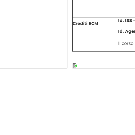
Id. ISS 
Crediti ECM
Id. Age
Il corso