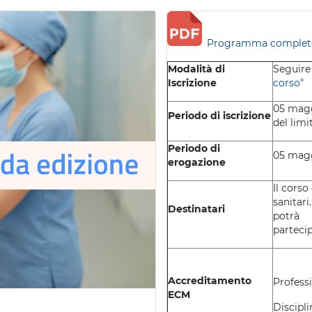
Programma complet
Modalità di
Seguire 
Iscrizione
corso"
05 magg
Periodo di iscrizione
del limi
Periodo di
05 magg
erogazione
Il corso
sanitari
Destinatari
potrà
partecip
Accreditamento
Professi
ECM
Discipli