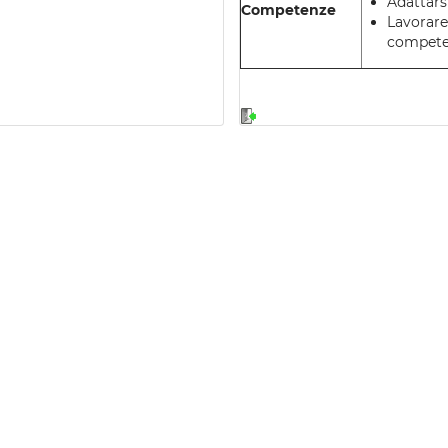
Adattars
Competenze
Lavorare 
competen