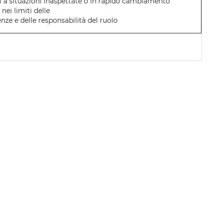
i a situazioni inaspettate o in rapido cambiamento
nei limiti delle
ze e delle responsabilità del ruolo