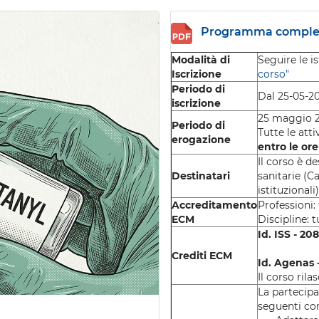
Programma complet
Modalità di
Seguire le i
Iscrizione
corso"
Periodo di
Dal 25-05-20
iscrizione
25 maggio 2
Periodo di
Tutte le att
erogazione
entro le or
Il corso è de
Destinatari
sanitarie (Ca
istituzionali
Accreditamento
Professioni:
ECM
Discipline: t
Id. ISS - 20
Crediti ECM
Id. Agenas 
Il corso rila
La partecip
seguenti com