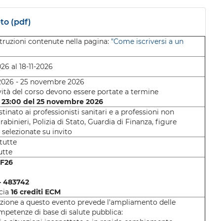
o (pdf)
struzioni contenute nella pagina:
"Come iscriversi a un
26 al 18-11-2026
026 - 25 novembre 2026
ività del corso devono essere portate a termine
e 23:00 del 25 novembre 2026
stinato ai professionisti sanitari e a professioni non
rabinieri, Polizia di Stato, Guardia di Finanza, figure
) selezionate su invito
 tutte
utte
8F26
- 483742
scia
16
crediti ECM
azione a questo evento prevede l'ampliamento delle
petenze di base di salute pubblica: