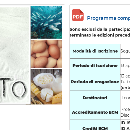
Programma compl
Sono esclusi dalla partecipa
terminato le edizioni preced
Modalità di Iscrizione
Segu
Periodo di iscrizione
13 a
13 a
Periodo di erogazione
Tutt
(ent
Destinatari
Il c
Prof
Accreditamento ECM
Disc
ID I
Crediti ECM
ID 