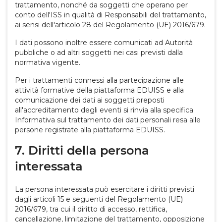
trattamento, nonché da soggetti che operano per
conto dell'ISS in qualità di Responsabili del trattamento,
ai sensi dell'articolo 28 del Regolamento (UE) 2016/679.
I dati possono inoltre essere comunicati ad Autorità
pubbliche o ad altri soggetti nei casi previsti dalla
normativa vigente.
Per i trattamenti connessi alla partecipazione alle
attività formative della piattaforma EDUISS e alla
comunicazione dei dati ai soggetti preposti
all'accreditamento degli eventi si rinvia alla specifica
Informativa sul trattamento dei dati personali resa alle
persone registrate alla piattaforma EDUISS.
7. Diritti della persona
interessata
La persona interessata può esercitare i diritti previsti
dagli articoli 15 e seguenti del Regolamento (UE)
2016/679, tra cui il diritto di accesso, rettifica,
cancellazione, limitazione del trattamento, opposizione