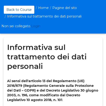
Skip
to
Home
Pagine del sito
Back to Course
main
content
Informativa sul trattamento dei dati personali
Non sei collegato.
Login
Informativa sul
trattamento dei dati
personali
Ai sensi dell'articolo 13 del Regolamento (UE)
2016/679 (Regolamento Generale sulla Protezione
dei Dati – GDPR) e del Decreto Legislativo 30 giugno
2003, n. 196, come modificato dal Decreto
Legislativo 10 agosto 2018, n. 101
.