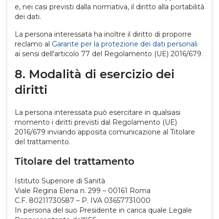
e, nei casi previsti dalla normativa, il diritto alla portabilità
dei dati.
La persona interessata ha inoltre il diritto di proporre
reclamo al
Garante per la protezione dei dati personali
ai sensi dell'articolo 77 del Regolamento (UE) 2016/679.
8. Modalità di esercizio dei
diritti
La persona interessata può esercitare in qualsiasi
momento i diritti previsti dal Regolamento (UE)
2016/679 inviando apposita comunicazione al Titolare
del trattamento.
Titolare del trattamento
Istituto Superiore di Sanità
Viale Regina Elena n. 299 – 00161 Roma
C.F. 80211730587 – P. IVA 03657731000
In persona del suo Presidente in carica quale Legale