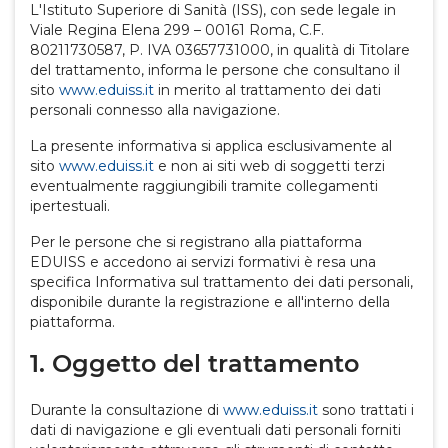
L'Istituto Superiore di Sanità (ISS), con sede legale in
Viale Regina Elena 299 – 00161 Roma, C.F.
80211730587, P. IVA 03657731000, in qualità di Titolare
del trattamento, informa le persone che consultano il
sito
www.eduiss.it
in merito al trattamento dei dati
personali connesso alla navigazione.
La presente informativa si applica esclusivamente al
sito
www.eduiss.it
e non ai siti web di soggetti terzi
eventualmente raggiungibili tramite collegamenti
ipertestuali.
Per le persone che si registrano alla piattaforma
EDUISS e accedono ai servizi formativi è resa una
specifica Informativa sul trattamento dei dati personali,
disponibile durante la registrazione e all'interno della
piattaforma.
1. Oggetto del trattamento
Durante la consultazione di
www.eduiss.it
sono trattati i
dati di navigazione e gli eventuali dati personali forniti