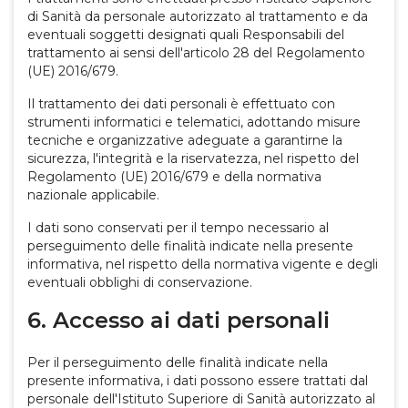
di Sanità da personale autorizzato al trattamento e da
eventuali soggetti designati quali Responsabili del
trattamento ai sensi dell'articolo 28 del Regolamento
(UE) 2016/679.
Il trattamento dei dati personali è effettuato con
strumenti informatici e telematici, adottando misure
tecniche e organizzative adeguate a garantirne la
sicurezza, l'integrità e la riservatezza, nel rispetto del
Regolamento (UE) 2016/679 e della normativa
nazionale applicabile.
I dati sono conservati per il tempo necessario al
perseguimento delle finalità indicate nella presente
informativa, nel rispetto della normativa vigente e degli
eventuali obblighi di conservazione.
6. Accesso ai dati personali
Per il perseguimento delle finalità indicate nella
presente informativa, i dati possono essere trattati dal
personale dell'Istituto Superiore di Sanità autorizzato al