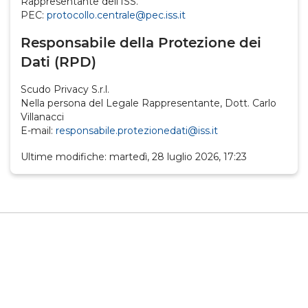
Rappresentante dell'ISS.
PEC:
protocollo.centrale@pec.iss.it
Responsabile della Protezione dei
Dati (RPD)
Scudo Privacy S.r.l.
Nella persona del Legale Rappresentante, Dott. Carlo
Villanacci
E-mail:
responsabile.protezionedati@iss.it
Ultime modifiche: martedì, 28 luglio 2026, 17:23