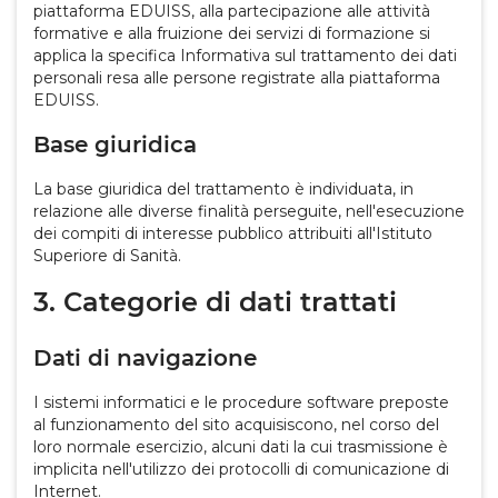
piattaforma EDUISS, alla partecipazione alle attività
formative e alla fruizione dei servizi di formazione si
applica la specifica Informativa sul trattamento dei dati
personali resa alle persone registrate alla piattaforma
EDUISS.
Base giuridica
La base giuridica del trattamento è individuata, in
relazione alle diverse finalità perseguite, nell'esecuzione
dei compiti di interesse pubblico attribuiti all'Istituto
Superiore di Sanità.
3. Categorie di dati trattati
Dati di navigazione
I sistemi informatici e le procedure software preposte
al funzionamento del sito acquisiscono, nel corso del
loro normale esercizio, alcuni dati la cui trasmissione è
implicita nell'utilizzo dei protocolli di comunicazione di
Internet.