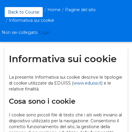
Skip
to
Home
Pagine del sito
Back to Course
main
content
Informativa sui cookie
Non sei collegato.
Login
Informativa sui cookie
La presente Informativa sui cookie descrive le tipologie
di cookie utilizzate da EDUISS (
www.eduiss.it
) e le
relative finalità.
Cosa sono i cookie
I cookie sono piccoli file di testo che i siti web inviano al
dispositivo utilizzato per la navigazione. Consentono il
corretto funzionamento del sito, la gestione della