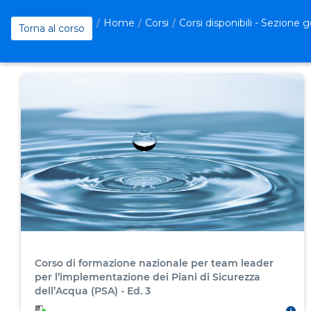
Vai
al
Home
Corsi
Corsi disponibili - Sezione 
Torna al corso
contenuto
principale
Corso di formazione nazionale per team leader
per l’implementazione dei Piani di Sicurezza
dell’Acqua (PSA) - Ed. 3
In